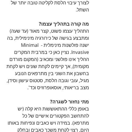
לצורך עיבוי הלסת לקליטה טובה יותר של 
השתל.
מה קורה בתהליך עצמו?
התהליך עצמו פשוט, קצר מאוד (עד שעה) 
ומתבצע בגישה של כירורגיה מינימילית, בה 
ישנה פולשנות מינימלית - Minimal 
Invasive. נציין כאן כי במרבית המקרים 
ההליך אינו פולשני ומכאיב (המקום מורדם 
מקומית), אך קיימים לקחת שונים ויש לקחת 
בחשבון את השוני בין מתרפאים הנובע 
מגיל, עובי וגובה הלסת, סטטוס עישון וסידן, 
מצב בריאותי, אוסאופרוזיס וכד'.
מתי נחזור לשגרה?
באופן כללי ההתאוששות היא קלה (יש 
להתחשב הפקטורים אישיים של כל 
מתרפא). במידה ויש כאבים ונפיחות באותו 
היום, רצוי לקחת משכך כאבים ובחלק 