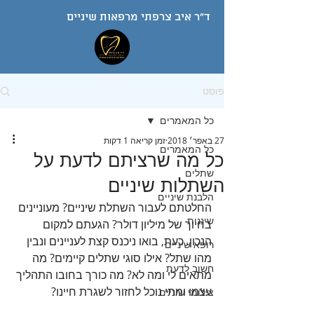
ד"ר איב צרפתי מרפאות שיניים
פוסט
כל המאמרים
27 באפר׳ 2018
זמן קריאה 1 דקות
כל המאמרים
כל מה שרציתם לדעת על
שתלים
השתלות שיניים
הלבנת שיניים
החלטתם לעבור השתלת שיניים? מעוניינים 
שיננית
בחיוך של מיליון דולר? הגעתם למקום 
הנכון. כעת, בואו ניכנס קצת לעניינים ונבין 
רופא שיניים
מהו שתל? אילו סוגי שתלים קיימים? מה 
חשוב לדעת
מתאים לי ומה לא? מה כורך בחובו התהליך 
עצמו ומתי נוכל לחזור לשגרת חיינו?
צילומי שיניים