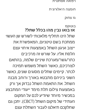
רפואה אסתטית
חומצה היאלורונית
גז צחוק
בוטוקס
אז בואו נבין מהו בכלל שתל?
שתל הינו תחליף מלאכותי לשורש שן העשוי 
ממתכת בשם טיטניום, המאפשרת את 
ייצוב ועיגון השתל באמצעות איחוי עצם 
הלסת אליו. על שורש זה מרכיבים 
כתר/גשר/מערכת שיניים שלמה, בהתאם 
לצורכיכם, כאשר השתל משמש תמיכה 
לכתר. קיימים שתלים מסוגים שונים, כאשר 
השוני ביניהם מתבטא באורך ורוחב מבנה 
השתל. את התאמת השתל נבדוק אך ורק 
באמצעות צילום תלת מימד ייעודי המתבצע 
במכשיר מיוחד שיודיע לכם על המקום 
העתידי של מיקום השתל (CBCT). יתכן גם 
שחלקכם תיאלצו לעבור השתלת עצם 