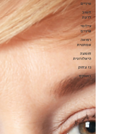
שיניים
חשוב
לדעת
צילומי
שיניים
רפואה
אסתטית
חומצה
היאלורונית
גז צחוק
בוטוקס