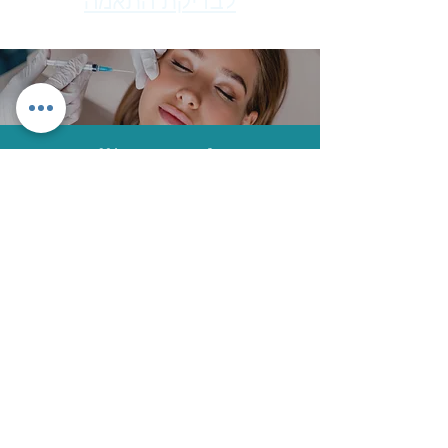
לבדיקת התאמה
מרפאת ד"ר איב צרפתי
- מעל 30 שנות
ניסיון, מקצועיות, טכנולוגיה ויחס אישי |
לתיאום פגישה התקשרו
03-5042813
ד"ר איב צרפתי מרפאות שיניים
הלוחמים 53 (המגדל החדש)
קומה 2, חולון