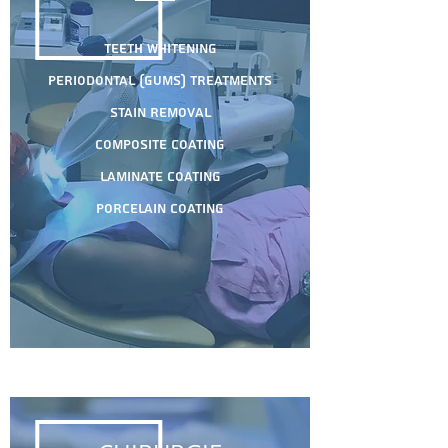
Teeth Whitening
Periodontal (Gums) treatments
Stain removal
Composite coating
Laminate coating
Porcelain coating