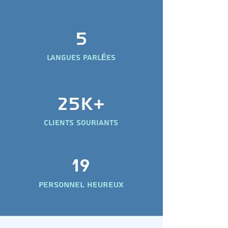
5
langues parl
es
É
25k+
Clients souriants
19
Personnel heureux