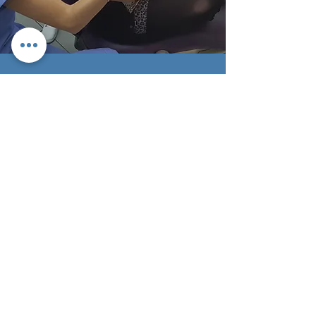
NOTRE CLIENT
LE
È
L'homme qui a enlevé ma peur des
dentistes. Vous êtes le numéro 1!