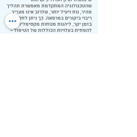
שימוש.היתרון הגדול כיום הוא
שהטכנולוגיה המתקדמת מאפשרת תהליך
מהיר, נוח ויעיל יותר, שלרוב אינו מצריך
ריבוי ביקורים במרפאה. כך ניתן לחסוך
בזמן יקר, ליהנות מנוחות מקסימלית ואף
להפחית בעלויות הכוללות של הטיפול –
במיוחד כאשר בוחרים בהלבנה מקצועית
ומדויקת שמספקת תוצאות כבר בטווח
קצר, אידאלי לקראת חג הפסח.עם זאת,
חשוב לקחת בחשבון שמחיר הלבנת
שיניים משתנה בין מרפאות ותלוי בניסיון
הרופא, באיכות החומרים ובשיטת הטיפול
הנבחרת. לא כדאי להתפשר על איכות
נמוכה רק כדי לחסוך בעלות, שכן טיפול
מקצועי ואיכותי יעניק תוצאה אחידה,
בטוחה ועמידה יותר לאורך זמן.המחיר
הסופי נקבע לאחר בדיקה והתאמה אישית
למצב השיניים שלכם ולתוצאה הרצויה.
לכן, כדי לקבל הערכה מדויקת ולהתאים
את הטיפול המתאים ביותר עבורכם –
מומלץ לקבוע פגישת ייעוץ במרפאת
שיניים ולהתחיל את הדרך לחיוך לבן וזוהר
בדיוק בזמן לחג