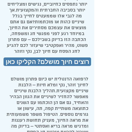
יותר נתפסים כחיוביים, נגישים ומצליחים
יותר בסביבה החברתית והמקצועית.אך
מה לגבי אלו שממעטים לחייך בגלל
שיניים כהות או מוכתמות?אם גם אתם
מוצאים את עצמכם מסתירים את החיוך,
במיוחד רגע לפני מפגשי חג ומשפחה,
הכתבה הזו בדיוק בשבילכם – עם פתרון
פשוט, מהיר ואפקטיבי שיעזור לכם להגיע
לחג הפסח עם חיוך לבן, נקי וזוהר
רוצים חיוך מושלם? הקליקו כאן
לרפואה הדנטלית יש כיום פתרון מושלם
לחיוך זוהר, נקי ומלא חיות – הלבנת
שיניים מקצועית.תהליך הלבנת שיניים
מאפשר להחזיר לשיניים את הגוון הבהיר
והאחיד, גם אם הן הוכתמו עם השנים
כתוצאה משתיית קפה, תה, עישון או
גורמים נוספים. הטיפול משפר משמעותית
את מראה החיוך, מעניק תחושת רעננות
ומדגיש מראה בריא ואסתטי – בדיוק מה