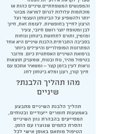
שצריך לקראת אירועי חג הפסח
והמפגשים המשפחתיים.שיניים כהות או
מוכתמות עלולות לגרום למראה מבוגר
יותר ולהשפיע על הביטחון העצמי ועל
הרצון לחייך בחופשיות. לעומת זאת, חיוך
לבן ומטופח יוצר רושם חיובי, צעיר
ומזמין, ותורם לתחושת ביטחון ונוחות
בסביבה החברתית.הלבנת שיניים היא אחד
הפתרונות הפופולריים והיעילים ביותר
ברפואת השיניים האסתטית כיום. מדובר
בטיפול מהיר, נוח ובטוח, שמעניק תוצאות
נראות לעין בזמן
קצר – ומשאיר אתכם עם
חיוך קורן, רענן ומלא ביטחון לחג
?מהו תהליך הלבנת
שיניים
תהליך הלבנת השיניים מתבצע
באמצעות חומרים ייעודיים ובטוחים,
המסייעים בהבהרת גוון השיניים
והסרת כתמים שנוצרו עם הזמן.
הטיפול מותאם באופן אישי לכל