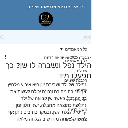
ד"ר איב צרפתי מרפאות שיניים
פוסט
כל המאמרים
27 במרץ 2025
זמן קריאה 1 דקות
כל המאמרים
הילד נפל ונשברה לו שן? כך
שתלים
תפעלו מיד
הלבנת שיניים
נפילה של ילד ושבירת שן היא אירוע מלחיץ, 
שיננית
אך תגובה מהירה ונכונה יכולה לעשות את 
כל ההבדל. כאשר שן קבועה של ילד 
רופא שיניים
נתלשת כתוצאה מחבלה, ישנו חלון זמן 
חשוב לדעת
קריטי להצלת השן, ובמקרים רבים ניתן אף 
להשתיל אותה מחדש בהצלחה מלאה.
צילומי שיניים