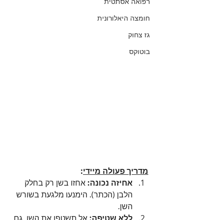
רפואה אסתטית
חומצה היאלורונית
גז צחוק
בוטוקס
מדריך פעולה מיידי
:
אחיזה נכונה:
 אחזו בשן רק בחלק 
הלבן (הכתר). הימנעו מלגעת בשורש 
השן.
ללא שטיפה:
 אל תשטפו את השן, גם 