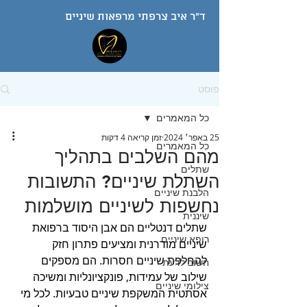
ד"ר איב צרפתי מרפאות שיניים
פוסט
כל המאמרים
25 באפר׳ 2024
זמן קריאה 4 דקות
כל המאמרים
מהם השלבים בתהליך
שתלים
השתלת שיניים? התשובות
הלבנת שיניים
נחשפות לשיניים מושלמות
שיננית
שתלים דנטליים הם אבן היסוד ברפואת 
רופא שיניים
שיניים מודרנית ומציעים פתרון חזק 
להחלפת שיניים חסרות. הם מספקים 
חשוב לדעת
שילוב של עמידות, פונקציונליות ומשיכה 
צילומי שיניים
אסתטית המשקפת שיניים טבעיות. לכל מי 