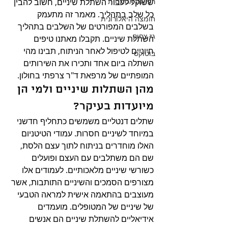
רפואה אסתטית
ששוקל לעבור השתלת שיניים, חשוב להבין 
כל שלב בתהליך. מאמר זה מתעמק 
חומצה היאלורונית
בשלבים המפורטים של השלבים בתהליך 
גז צחוק
השתלת שיניים. תקבלו מאתנו טיפים 
חיוניים לטיפול לאחר הניתוח, תבינו מהי 
בוטוקס
השתלה ביום אחד ותכירו את השירותים 
המופתיים של מרפאת ד"ר צרפתי בחולון.
מהן השתלות שיניים ולמי הן 
מיועדות בעיקר?
שתלים דנטליים משמשים כתחליף חדשני 
במיוחד לשיניים חסרות. עמודי הטיטניום 
האלו מוחדרים בניתוח לתוך עצם הלסת, 
שם הם משתלבים עם העצם ופועלים 
כשורשי שיניים מלאכותיים. לעמודים אלו 
מצורפים הסמכים והשיניים התותבות, אשר 
מעוצבים בהתאמה אישית למראה הטבעי 
של שיניים של המטופלים. מועמדים 
אידיאליים להשתלת שיניים הם אנשים 