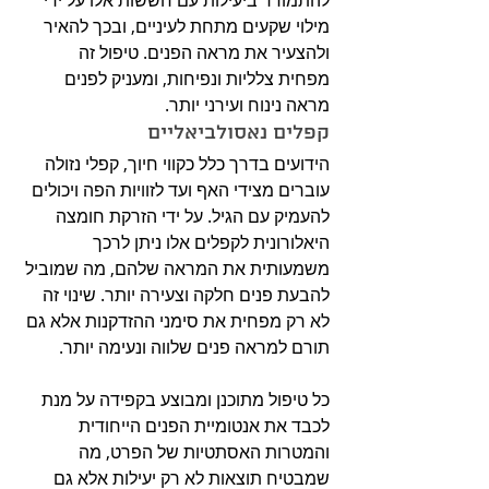
להתמודד ביעילות עם חששות אלו על ידי 
מילוי שקעים מתחת לעיניים, ובכך להאיר 
ולהצעיר את מראה הפנים. טיפול זה 
מפחית צלליות ונפיחות, ומעניק לפנים 
מראה נינוח ועירני יותר.
קפלים נאסולביאליים
הידועים בדרך כלל כקווי חיוך, קפלי נזולה 
עוברים מצידי האף ועד לזוויות הפה ויכולים 
להעמיק עם הגיל. על ידי הזרקת חומצה 
היאלורונית לקפלים אלו ניתן לרכך 
משמעותית את המראה שלהם, מה שמוביל 
להבעת פנים חלקה וצעירה יותר. שינוי זה 
לא רק מפחית את סימני ההזדקנות אלא גם 
תורם למראה פנים שלווה ונעימה יותר.
כל טיפול מתוכנן ומבוצע בקפידה על מנת 
לכבד את אנטומיית הפנים הייחודית 
והמטרות האסתטיות של הפרט, מה 
שמבטיח תוצאות לא רק יעילות אלא גם 