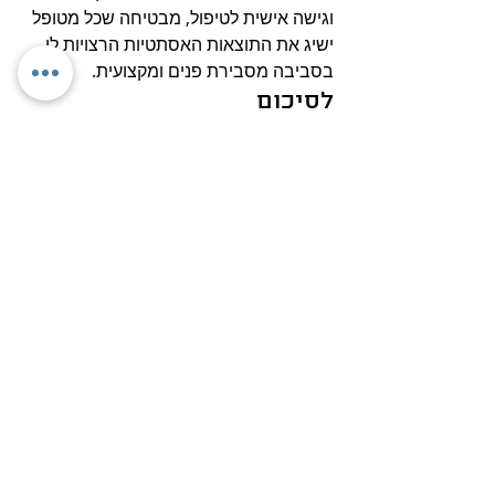
וגישה אישית לטיפול, מבטיחה שכל מטופל 
ישיג את התוצאות האסתטיות הרצויות לו 
בסביבה מסבירת פנים ומקצועית.
לסיכום
הזרקת חומצה היאלורונית עומדת כאופציה 
יעילה ורב-תכליתית עבור אלה המבקשים 
להצעיר את המראה שלהם באמצעים לא 
ניתוחיים. הזרקות אלו מציעות שפע של 
יתרונות, יכולות להחליק קווים עדינים, 
להחזיר נפח ולשפר את קווי המתאר של 
הפנים, מה שמוביל הן לשיפורים פיזיים והן 
לעילוי נפש. לכל מי ששוקל טיפול זה, חשוב 
להתייעץ עם מטפל מיומן ומנוסה שיוכל 
לספק ייעוץ אישי ולהבטיח בטיחות לאורך 
כל התהליך. המרפאה של ד"ר צרפתי 
בחולון, ישראל, מהווה יעד מוביל עבור אלו 
המחפשים טיפולי חומצה היאלורונית ברמה 
הגבוהה ביותר.