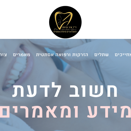
Dr. Sarfati
ד"ר איב צרפתי
dental medic
מרפאות שיניים
חייכים
שתלים
הזרקות ורפואה אסתטית
מאמרים
צור
חשוב לדעת
ידע ומאמרים