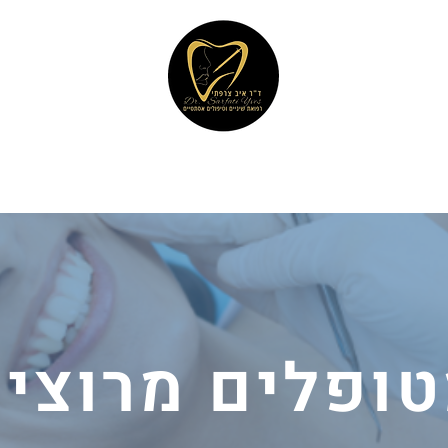
Dr. Sarfati
ד"ר איב צרפתי
dental medic
מרפאות שיניים
חייכים
שתלים
הזרקות ורפואה אסתטית
מאמרים
צור
ופלים מרוצי