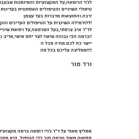
לג'וי הרופאה,על המקצועיות והמיומנות שבעב
טיפולי השיניים והטיפולים האסתטית בעדינות 
רבה.והתוצאות מדברות בעד עצמן!
ללודמילה השיננית על הטיפולים העדינים והקשובים!
לד"ר איב צרפתי,בעל המרפאה,על רפואת שיניים
ברמה הכי גבוהה שיש!! לצד יחס אישי,אדיב נדיב,סבלני ומאיר פנים!!
יישר כח לכם.מודה מכל ה
ממליצה עליכם בכל פה!!!!
ורד מור
ממליץ מאוד על ד״ר ג׳וי! רופאה ברמה מקצועית
תחושה מאוד נעימה תוך כדי הטיפול. היא מסבי