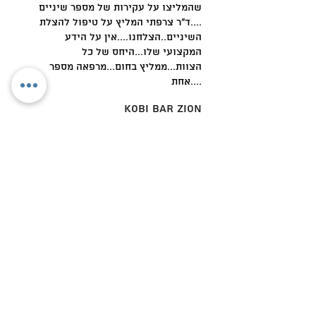
שהמליצו על עקירות של מספר שיניים
....ד"ר צרפתי המליץ על טיפול להצלת
השיניים..הצלחנו....אין על הידע
המקצועי שלו...היחס של כל
הצוות...ממליץ בחום...מרפאה מספר
אחת....
Kobi Bar Zion
אני מבקשת להודות מכל הלב לכל הצוות
הנהדר שלכם על הטיפול המסור,היחס
הטוב וההרגשה שאני נמצאת בידיים הכי
טובות שיש!!
כולכם אנשי מקצוע מדהימים,כל אחד
בתחומו : לדליה המדהימה,מנהלת
המרפאה ולשרית המקסימה על היחס החם
והלבבי,על מאור הפנים,האכפתיות